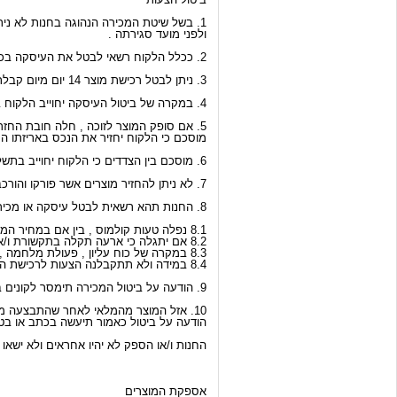
1. בשל שיטת המכירה הנהוגה בחנות לא ניתן לבטל או לשנות את ההצעה במהלך המכירה
ולפני מועד סגירתה .
2. ככלל הלקוח רשאי לבטל את העיסקה בכפוף ובהתאם להוראות חוק הגנת הצרכן התשמ"א 1981 ( להלן: החוק).
3. ניתן לבטל רכישת מוצר 14 יום מיום קבלת המוצר, הביטול יעשה אך ורק בהודעה שתשלח בכתב ו/או בפקס ו/או באמצעות הדואר האלקטרוני ישירות אל החנות .
4. במקרה של ביטול העיסקה יחוייב הלקוח בשיעור של 5% אך לא למעלה מ- 100 ש"ח , בהתאם להוראות החוק .
5. אם סופק המוצר לזוכה , חלה חובת החזרת המוצר אל מחסני הספקים, על הלקוח .
מוסכם כי הלקוח יחזיר את הנכס באריזתו המק
6. מוסכם בין הצדדים כי הלקוח יחוייב בתשלום מלא בגין דמי משלוח גם אם טרם קיבל את הנכס, וזאת במידה והנכס נשוא העיסקה נשלח זה מכבר .
7. לא ניתן להחזיר מוצרים אשר פורקו והורכבו , אלא לאחר שהספק נתן את הסכמתו מראש .
8. החנות תהא רשאית לבטל עיסקה או מכירה כולה או חלקה במקרים הבאים:
8.1 נפלה טעות קולמוס , בין אם במחיר המוצר ובין אם בתיאור המוצר .
8.2 אם יתגלה כי ארעה תקלה בתקשורת ו/או בעיה טכנית אשר מנעה מהגולשים באתר להשתמש באתר באופן תקין .
8.3 במקרה של כוח עליון , פעולת מלחמה , איבה ,טרור ו/או כל דבר אחר אשר ימנע המשך ביצוע מכירה תקין .
8.4 במידה ולא תתקבלנה הצעות לרכישת המוצרים המוצעים באתר.
9. הודעה על ביטול המכירה תימסר לקונים בטלפון ו/או בדואר אלקטרוני לכתובת אשר צויינה בדף ההרשמה.
10. אזל המוצר מהמלאי לאחר שהתבצעה מכירה , רשאים החנות ו/או הספק לבטל את המכירה ו/או להציע מוצר חלופי שווה ערך .
הודעה על ביטול כאמור תיעשה בכתב או בטל
החנות ו/או הספק לא יהיו אחראים ולא ישאו ב
אספקת המוצרים