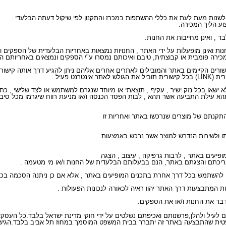
צוע הליך המכירה.
חנות ואינן מופעלות על ידי האתר , החנויות נמצאות באחריות הבלעדית של הספקים ו
במכירה פומבית או קבוצתית, טיבם ואיכותם נמסרו ע"י הספקים ונמצאים באחריותם 
רנט פעיל .
 ולא ישאו בכל נזק ישיר , עקיף , תוצאתי או מיוחד שנגרם למשתמש או לצד שלישי 
 תהא עילת התביעה אשר תהא , לבות הפסד הכנסה ו/או מניעת רווח שיגרמו מכל ס
ת עריכתם והצגתם באתר, הנם בבעלותם הבלעדית של החנות ו/או מי מטעמה .
אים לעיל ולהלן,פרשנותם ואכיפתם נשלטים על ידי חוקי מדינת ישראל בלבד.כל העס
טית שהתבצעה באתר זה יתברר בבית המשפט המוסמך במחוז תל אביב בלבד.הגישה