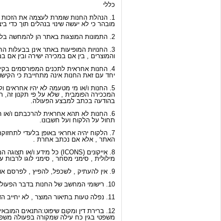
כללי
1. הנהלת החנות שומרת לעצמה את הזכות לשנות מעת לעת את כללי ההשתפות במכרז והתקנון לפי שיקול דעתה הבלעדי .
מובהר כי לא יעשה שינוי בנהלים תוך כדי בי
2. התמונות המוצגות באתר הן להמחשה בלבד , ואינן מחייבות את החנות.
3. החנויות המופיעות באתר אינן בבעלות ה
והמוצרים , בין אם במכירה ישירה ובין אם 
4. החנות אחראית לתכנים המפורסמים בקישורים הקיימים באתר והמובילים לאתרים אחרים אליהם ניתן להגיע דרך אותה קישורית .
יחד עם זאת החנות אינה מתחייבת כי הקישורית (LINK) בכל קישורית תוביל את הגולש לאתר אינט
5. החנות ו/או מי מטעמה לא יהיו אחראים
המככירה הפומבית , שלא על פי תקנון זה,
בהודעה בכתב למבצע הפעולה.
6. החנות לא תהא אחראית להרכבתם ו/או התקנתם של מוצרים שנרכשו באתר ואחריות זו
תחול על הלקוח ועל חשבונו.
7. הלקוח יהיה אחראי באופן בלעדי לתחזוקתו ולשירות הנדרש למוצר אשר נרכש באמצעות
האתר , אלא אם נכתב אחרת .
8. אייקונים (ICONS) כל מידע ו/או תצוגה המופיעים באתר , לרבות גרפיקה , עיצוב , הצגה
מילולית , סימני מסחר , סימני לוגו לרבו
9. אין להעתיק , לשכפל, להפיץ , לפרסם או להשתמש בכל דרך אחרת בתכנים המופיעים באתר , אלא אם כן ניתנה הסכמה בכתב ומראש מטעם החנות.
10. רישומי המחשב של החנות בדבר הפעולות המתבצעות דרך האתר יהוו ראיה לכאורה לנכונות הפעולות .
11. נפלה טעות בתיאור המוצר , לא יחייב הדבר את החנות ו/או את הספקים.
12. ברירת דין ומקום שיפוט:התנאים המוב
משפטי בגין כח עילה שמקורה בפעולה משפ