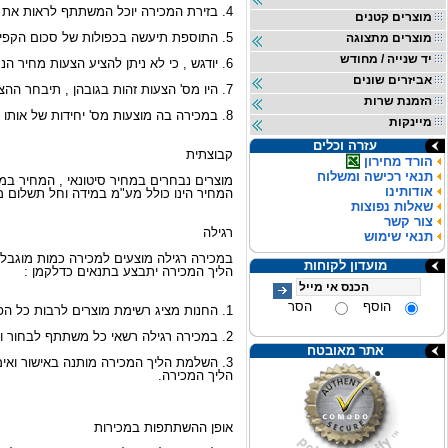
4. בזירת המכירה יוכל המשתתף לראות את ההצעות של המשתתפים האחרים בזמן אמת ולהוסיף על ההצעה הגבוהה סכום נוסף .
מוצרים קטנים
5. התוספת תיעשה בכפולות של סכום הקפיצה המותר , כפי שנקבע בדף המכירה .
מוצרים מתצוגה
יד שנייה / מחודש
6. יודגש , כי לא ניתן להציע הצעות מחיר הנמוכות בגובהן, ממחיר המינימום , או שאינן בהתאם לסכום הקפיצה המותר כפי שנקבע.
אביזרים שונים
7. היו מס' הצעות זהות בגובהן , תיבחר ההצעה שהוגשה במועד המוקדם יותר .
הזמנת שרות
8. במכירה בה מוצעות מס' יחידות של אותו מוצר או שירות , כל מציע רשאי להציע מחיר זהה להצעה הגבוהה ביותר בהתאם למס' היחידות המוצעות למכירה או מחיר גבוה יותר בהתאם לסכום הקפיצה המותר.
מיינקות
עזרה וכלים
קבוצתית
הורד מחירון
תנאי רכישה ומשלוח
מוצרים נבחרים במחיר סיטונאי , המחיר במ
אודותינו
המחיר הינו כולל מע"מ במידה וחל תשלום מע
שאלות נפוצות
צור קשר
רגילה
תנאי שימוש
במכירה רגילה מוצעים למכירה כמות מוגבל
מועדון לקוחות
הליך המכירה יתבצע בתנאים כדלקמן :
הוסף
הסר
1. החנות מציג רשימת מוצרים לרבות כל הפרטים אודות המוצר או השירות המוצע למכירה ואת המחיר כפי שנקבע מראש, המכירה הינה עד גמר המלאי.
2. במכירה רגילה רשאי כל משתתף לבחור ולמסור את פרטי כרטיס האשראי בחנות עצמו או באמצעות השארת הפרטים במענה טלפוני של החנות , כפי שיפורסם.
אתר מאובטח
הליך המכירה.
אופן ההשתתפות במכירות