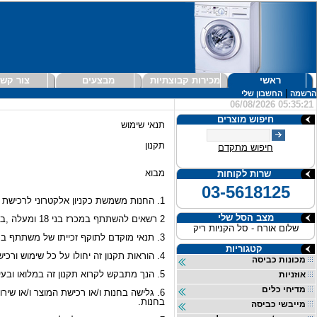
ראשי
מכירות קבוצתיות
מבצעים
צור קש
|
הרשמה
החשבון שלי
06/08/2026 05:35:21
חיפוש מוצרים
תנאי שימוש
תקנון
חיפוש מתקדם
מבוא
שרות לקוחות
03-5618125
1. החנות משמשת כקניון אלקטרוני לרכישת מוצרים ושירותים על ידי ציבור הגולשים באינטרנט בישראל , בין היתר באמצעות השתתפות במכירות רגילות , פומביות ו/או מכירות קבוצתיות .
מצב הסל שלי
2 רשאים להשתתף במכרז בני 18 ומעלה ,בעלי תא דואר אלקטרוני ברשת האינטרנט בישראל ובעל כתובת מגורים בישראל , אשר ברשותם כרטיס אשראי תקף בישראל.
שלום אורח - סל הקניות ריק
3. תנאי מוקדם לתוקף זכייתו של משתתף במכרז הוא אישור חברת כרטיסי האשראי לעיסקה ולגביה.
קטגוריות
4. הוראות תקנון זה יחולו על כל שימוש ורכישה שיעשו על ידך בחנות זאת, התקנון מהווה חוזה התקשרות מחייב בינך לבין החנות , לכל דבר ועניין.
מכונות כביסה
5. הנך מתבקש לקרוא תקנון זה במלואו ובעיון , כתנאי מוקדם להתקשרות בין הצדדים .
אוזניות
מדיחי כלים
6. גלישה בחנות ו/או רכישת המוצר ו/או ש
בחנות.
מייבשי כביסה