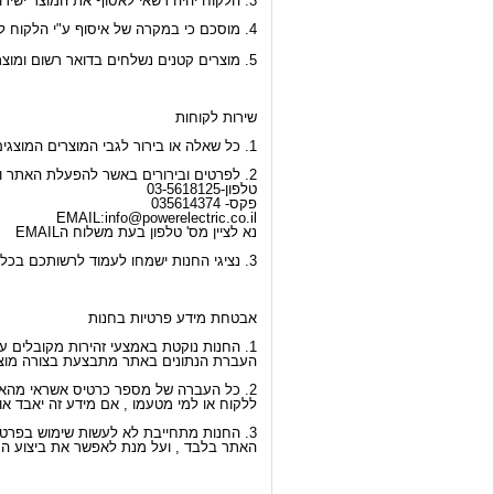
3. הלקוח יהיה רשאי לאסוף את המוצר ישירות מהספק וזאת בתיאום מראש עם הספק באשר למקום ומועד האיסוף .
4. מוסכם כי במקרה של איסוף ע"י הלקוח לא יגבו מהלקוח דמי משלוח .
5. מוצרים קטנים נשלחים בדואר רשום ומוצרים לבנים וחומים נשלחים לבית הלקוח ע"י חברת הובלה.
שירות לקוחות
1. כל שאלה או בירור לגבי המוצרים המוצגים באתר לרבות באשר למפרט הטכני של המוצר, מידע על תפעול המוצר , אחריות וכיוצ"ב ניתן לפנות אל נציגים מטעם הספקים השונים .
2. לפרטים ובירורים באשר להפעלת האתר ופעילותו , ניתן לפנות אל שם החברה-
טלפון-03-5618125
פקס- 035614374
EMAIL:info@powerelectric.co.il
נא לציין מס' טלפון בעת משלוח הEMAIL
3. נציגי החנות ישמחו לעמוד לרשותכם בכל שאלה הנוגעת לתהליך הרכישה, כניסה לאתר והשימוש בו על מנת להנעים את חווית הרכישה ולהפכה לפשוטה ומהירה.
אבטחת מידע פרטיות בחנות
1. החנות נוקטת באמצעי זהירות מקובלים על מנת לשמור , ככל האפשר על סודיות המידע .
העברת הנתונים באתר מתבצעת בצורה מוצפנת ב
2. כל העברה של מספר כרטיס אשראי מהאתר 
ללקוח או למי מטעמו , אם מידע זה יאבד או 
3. החנות מתחייבת לא לעשות שימוש בפרטי הלקוחות הרשומים באתר אלא לצרכי תפעול
האתר בלבד , ועל מנת לאפשר את ביצוע הר