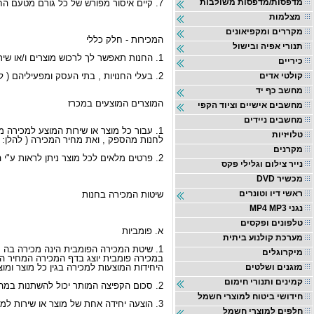
מדפסות/מדפסות משולבות
7. קיים איסור מפורש של כל גורם מטעם החנות ו/או מי מטעמה , לרבות עובדי החברה וספקי החברה להשתתף במכרזים במישרין או בעקיפין.
מצלמות
מקררים ומקפיאונים
המכירות - חלק כללי
תנורי אפיה ובישול
1. החנות תאפשר לך לרכוש מוצרים ו/או שירותים שונים באמצעות החנות , בדרך נוחה, קלה ומהירה, במחירים אטרקטיביים ממיטב היצרנים , היבואנים והקמעונאים המשווקים בישראל .
כיריים
קולטי אדים
2. בעלי החנויות , בתי העסק ומפעיליהם ( להלן: "הספקים" ) מציעים בחנות מוצרים ושירותים למכירה במגוון אפשרויות.
מחשב כף יד
המוצרים המוצעים במכרז
מחשבים אישיים וציוד הקפי
מחשבים ניידים
1. עבור כל מוצר או שירות המוצע למכירה 
טלויזיות
לחנות מהספק , ואת מחיר המכירה ( להלן: 
מקרנים
2. פרטים מלאים לכל מוצר ניתן לראות ע"י הקשה על שורת המוצר בדף המכירה כפי שיופיע בחנות.
נייר צילום וגלילי פקס
DVD מכשיר
ראשי דיו וטונרים
שיטות המכירה בחנות
MP4 MP3 נגני
טלפונים ופקסים
א. פומביות
מערכת קולנוע ביתית
1. שיטת המכירה הפומבית הינה מכירה בה מוצעים למכירה , מוצרים בכמות מקסימלית כפי שנקבעה ע"י הספק , למרבה במחיר .
מיקרוגלים
במכירה פומבית יוצג בדף המכירה המחיר הנמ
מזגנים ושלטים
היחידות המוצעות למכירה בגין כל מוצר ומוצ
קמינים ותנורי חימום
2. סכום הקפיצה המותר יכול להשתנות במהלך המכירה , לפי שיקול דעתו הבלעדי של בעל החנות .
חידושי ביטוח למוצרי חשמל
3. הוצעה יחידה אחת של מוצר או שירות למכירה , כל משתתף רשאי להציע הצעת מחיר ובתנאי שזו גבוהה יותר ממחיר המינימום כפי שהוצג בדף המכירה .
חלפים למוצרי חשמל