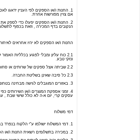
1. החנות ו/או הספקים לפי העניין ידאגו לאספקת המוצר או השירות הנרכש באתר ,לכתובת כפי שהוקלדה בדף ההרשמה , תוך המועד הנקוב בדף המכירה של המוצר , אלא
אם צויין מפורשות אחרת.
2. החנות ו/או הספקים יפעלו כדי לספק את המוצר ו/או השירות בהתאם לתנאי האספקה
הנקובים בדף המכירה , וזאת בכפוף לתשלו
החנות ו/או הספקים לא יהיו אחראים לאיחו
2.1 כוח עליון ומבלי לפגוע בכלליות האמור לעיל, מלחמה, פעולות איבה, מצב יחרום
ונזקי טבע.
2.2 שביתה אצל ספקים של שרותים או סחורות הדרושים לייצור ו/או הובלת המוצרים.
2.3 כל סיבה שאינן בשליטת החברה.
3. באזורים המוגבלים לגישה מבחינה בטחונית החנות ו/או הספק יהיו רשאים לספק את המוצרים ללקוחות במקום סמוך ומקובל וזאת בתיאום מראש עם הלקוח .
4. זמני אספקת המוצרים ו/או השירותים כפי שאלה מצויינים בדף המכירה כוללים רק ימי
עסקים קרי, יום א-ה לא כולל שישי שבת , ערב
דמי משלוח
1. דמי המשלוח ישולמו ע"י הלקוח בנפרד במועד האספקה או במסגרת התשלום בגין המוצר.
2. במכירה בתשלומים רשאית החנות ו/או הספק לגבות את דמי המשלוח בתשלום הראשון