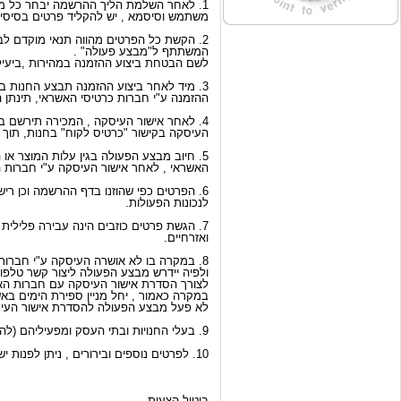
1. לאחר השלמת הליך ההרשמה יבחר כל משתתף שם משתמש וסיסמא , לאחר בחירת שם
משתמש וסיסמא , יש להקליד פרטים בסיסיים 
2. הקשת כל הפרטים מהווה תנאי מוקדם לביצוע המכירה , לאחר מילוי כל הפרטים הופך
המשתתף ל"מבצע פעולה" .
לשם הבטחת ביצוע ההזמנה במהירות ,ביעילו
3. מיד לאחר ביצוע ההזמנה תבצע החנות בדיקה של פרטי כרטיס האשראי ועם אישור
ההזמנה ע"י חברות כרטיסי האשראי, תינתן 
4. לאחר אישור העיסקה , המכירה תירשם במחשבי החנות וניתן יהיה לראות את פרטי
העיסקה בקישור "כרטיס לקוח" בחנות, תוך 24 שעות.
5. חיוב מבצע הפעולה בגין עלות המוצר או השירות שהוזמן על ידו, יתבצע באמצעות כרטיס
האשראי , לאחר אישור העיסקה ע"י חברות 
6. הפרטים כפי שהוזנו בדף ההרשמה וכן רישום העיסקה במחשבי החנות יהוו ראיה חלוטה
לנכונות הפעולות.
7. הגשת פרטים כוזבים הינה עבירה פלילית והעושה כן, צפוי להליכים משפטיים פליליים
ואזרחיים.
8. במקרה בו לא אושרה העיסקה ע"י חברות האשראי יקבל מבצע הפעולה הודעה מתאימה
ולפיה יידרש מבצע הפעולה ליצור קשר טלפו
לצורך הסדרת אישור העיסקה עם חברות הא
במקרה כאמור , יחל מניין ספירת הימים בא
לא פעל מבצע הפעולה להסדרת אישור העיסקה תוך 7 ימים ממועד קבלת ההודעה על אי אישור העיסקה ע"י חברות האשראי , יראו החנות ו/או 
9. בעלי החנויות ובתי העסק ומפעיליהם (להלן: " הספקים") יציגו בחנות פרטים בדבר המוצר ו/או השירות , מחירו, תעודת אחריות , זמן אספקה וכד' .
10. לפרטים נוספים ובירורים , ניתן לפנות ישירות אל הספקים בטלפון ו/או באמצעות דואר אלקטרוני כפי שיופיעו בחנות.
ביטול הצעות