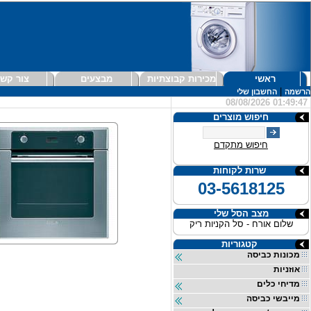
ראשי
מכירות קבוצתיות
מבצעים
צור קש
|
הרשמה
החשבון שלי
08/08/2026 01:49:47
חיפוש מוצרים
חיפוש מתקדם
שרות לקוחות
03-5618125
מצב הסל שלי
שלום אורח - סל הקניות ריק
קטגוריות
מכונות כביסה
אוזניות
מדיחי כלים
מייבשי כביסה