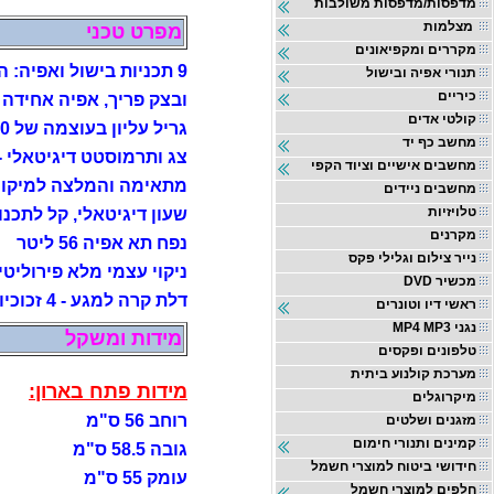
מדפסות/מדפסות משולבות
מצלמות
מפרט טכני
מקררים ומקפיאונים
9 תכניות בישול ואפיה: הפשרה, התפחת בצק, מאפי שמרים
תנורי אפיה ובישול
כיריים
ובצק פריך, אפיה אחידה ב
קולטי אדים
גריל עליון בעוצמה של 2850 ואט
מחשב כף יד
צג ותרמוסטט דיגיטאלי 
מחשבים אישיים וציוד הקפי
מתאימה והמלצה למיקום
מחשבים ניידים
טלויזיות
שעון דיגיטאלי, קל לתכנ
מקרנים
נפח תא אפיה 56 ליטר
נייר צילום וגלילי פקס
ניקוי עצמי מלא פירוליטי ב-500 מע
DVD מכשיר
דלת קרה למגע - 4 זכוכיות עם אויר קר זורם בינהן
ראשי דיו וטונרים
MP4 MP3 נגני
מידות ומשקל
טלפונים ופקסים
מערכת קולנוע ביתית
מידות פתח בארון:
מיקרוגלים
רוחב 56 ס"מ
מזגנים ושלטים
קמינים ותנורי חימום
גובה 58.5 ס"מ
חידושי ביטוח למוצרי חשמל
עומק 55 ס"מ
חלפים למוצרי חשמל