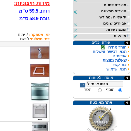
מידות חיצוניות:
מוצרים קטנים
רוחב 59.5 ס"מ
מוצרים מתצוגה
יד שנייה / מחודש
גובה 58.9 ס"מ
אביזרים שונים
הזמנת שרות
זמן אספקה:
7 ימים
מיינקות
דמי משלוח:
0 שח
עזרה וכלים
הורד מחירון
תנאי רכישה ומשלוח
אודותינו
שאלות נפוצות
צור קשר
תנאי שימוש
מועדון לקוחות
הוסף
הסר
אתר מאובטח